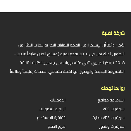
شركة تقنية
نؤمن دائماً أن الإستمرار في القمة للكيانات التجارية يتطلب الكثير من
التطوير , لذلك نحن في 2018 نقدم تقنية ( عشاق الجنان سابقاً 2006 –
2018 ) بفكر تطويري تقني متقدم ونسعى جاهدين لكتابة الثقافة
الإلكترونية الجديدة والوصول بها لقمة مقدمي الخدمات إقليمياً وعالمياً
روابط تهمك
استضافة مواقع
الدومينات
سيرفرات VPS
الربح و العمولات
سيرفرات VPS مدارة
اتفاقية الاستخدام
سيرفرات ويندوز
طرق الدفع