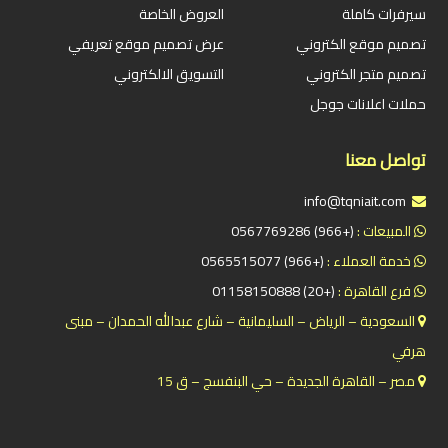
سيرفرات كاملة
العروض الخاصة
تصميم موقع الكتروني
عرض تصميم موقع تعريفي
تصميم متجر الكتروني
التسويق الالكتروني
حملات اعلانات جوجل
تواصل معنا
info@tqniait.com
المبيعات :
(+966) 0567769286
خدمة العملاء :
(+966) 0565515077
فرع القاهرة :
(+20) 01158150888
السعودية – الرياض – السليمانية – شارع عبدالله الحمدان – مبنى
هرفي
مصر – القاهرة الجديدة – حي البنفسج – ق 15