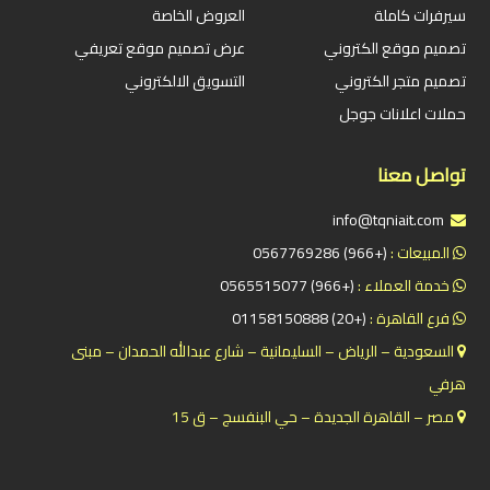
سيرفرات كاملة
العروض الخاصة
تصميم موقع الكتروني
عرض تصميم موقع تعريفي
تصميم متجر الكتروني
التسويق الالكتروني
حملات اعلانات جوجل
تواصل معنا
info@tqniait.com
المبيعات :
(+966) 0567769286
خدمة العملاء :
(+966) 0565515077
فرع القاهرة :
(+20) 01158150888
السعودية – الرياض – السليمانية – شارع عبدالله الحمدان – مبنى
هرفي
مصر – القاهرة الجديدة – حي البنفسج – ق 15