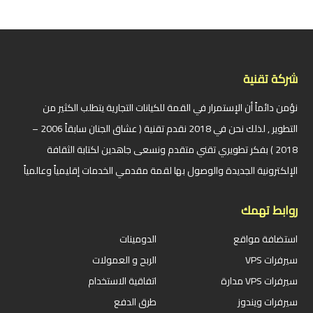
شركة تقنية
نؤمن دائماً أن الإستمرار في القمة للكيانات التجارية يتطلب الكثير من
التطوير , لذلك نحن في 2018 نقدم تقنية ( عشاق الجنان سابقاً 2006 –
2018 ) بفكر تطويري تقني متقدم ونسعى جاهدين لكتابة الثقافة
الإلكترونية الجديدة والوصول بها لقمة مقدمي الخدمات إقليمياً وعالمياً
روابط تهمك
استضافة مواقع
الدومينات
سيرفرات VPS
الربح و العمولات
سيرفرات VPS مدارة
اتفاقية الاستخدام
سيرفرات ويندوز
طرق الدفع