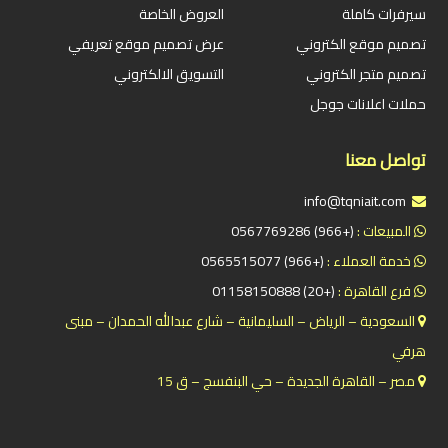
سيرفرات كاملة
العروض الخاصة
تصميم موقع الكتروني
عرض تصميم موقع تعريفي
تصميم متجر الكتروني
التسويق الالكتروني
حملات اعلانات جوجل
تواصل معنا
info@tqniait.com
المبيعات :
(+966) 0567769286
خدمة العملاء :
(+966) 0565515077
فرع القاهرة :
(+20) 01158150888
السعودية – الرياض – السليمانية – شارع عبدالله الحمدان – مبنى
هرفي
مصر – القاهرة الجديدة – حي البنفسج – ق 15