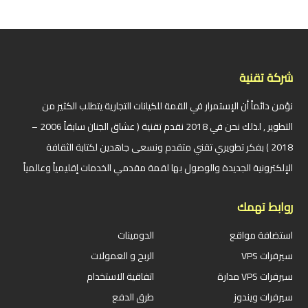
شركة تقنية
نؤمن دائماً أن الإستمرار في القمة للكيانات التجارية يتطلب الكثير من
التطوير , لذلك نحن في 2018 نقدم تقنية ( عشاق الجنان سابقاً 2006 –
2018 ) بفكر تطويري تقني متقدم ونسعى جاهدين لكتابة الثقافة
الإلكترونية الجديدة والوصول بها لقمة مقدمي الخدمات إقليمياً وعالمياً
روابط تهمك
استضافة مواقع
الدومينات
سيرفرات VPS
الربح و العمولات
سيرفرات VPS مدارة
اتفاقية الاستخدام
سيرفرات ويندوز
طرق الدفع