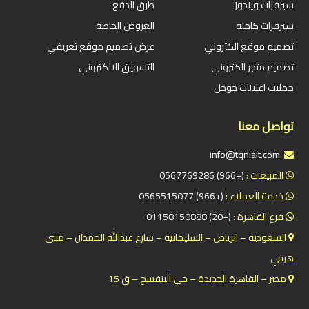
سيرفرات ويندوز
طرق الدفع
سيرفرات كاملة
العروض الخاصة
تصميم موقع الكتروني
عرض تصميم موقع تعريفي
تصميم متجر الكتروني
التسويق الالكتروني
حملات اعلانات جوجل
تواصل معنا
info@tqniait.com
المبيعات :
(+966) 0567769286
خدمة العملاء :
(+966) 0565515077
فرع القاهرة :
(+20) 01158150888
السعودية – الرياض – السليمانية – شارع عبدالله الحمدان – مبنى
هرفي
مصر – القاهرة الجديدة – حي البنفسج – ق 15