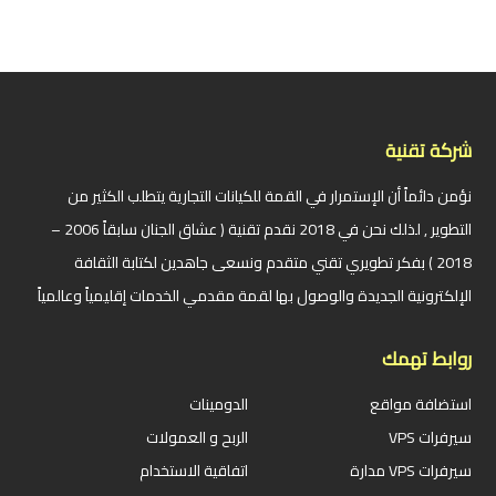
شركة تقنية
نؤمن دائماً أن الإستمرار في القمة للكيانات التجارية يتطلب الكثير من
التطوير , لذلك نحن في 2018 نقدم تقنية ( عشاق الجنان سابقاً 2006 –
2018 ) بفكر تطويري تقني متقدم ونسعى جاهدين لكتابة الثقافة
الإلكترونية الجديدة والوصول بها لقمة مقدمي الخدمات إقليمياً وعالمياً
روابط تهمك
استضافة مواقع
الدومينات
سيرفرات VPS
الربح و العمولات
سيرفرات VPS مدارة
اتفاقية الاستخدام