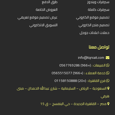
سيرفرات ويندوز
طرق الدفع
سيرفرات كاملة
العروض الخاصة
تصميم موقع الكتروني
عرض تصميم موقع تعريفي
تصميم متجر الكتروني
التسويق الالكتروني
حملات اعلانات جوجل
تواصل معنا
info@tqniait.com
المبيعات :
(+966) 0567769286
خدمة العملاء :
(+966) 0565515077
فرع القاهرة :
(+20) 01158150888
السعودية – الرياض – السليمانية – شارع عبدالله الحمدان – مبنى
هرفي
مصر – القاهرة الجديدة – حي البنفسج – ق 15