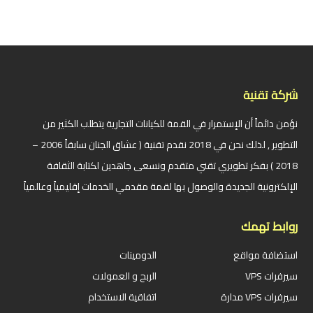
شركة تقنية
نؤمن دائماً أن الإستمرار في القمة للكيانات التجارية يتطلب الكثير من
التطوير , لذلك نحن في 2018 نقدم تقنية ( عشاق الجنان سابقاً 2006 –
2018 ) بفكر تطويري تقني متقدم ونسعى جاهدين لكتابة الثقافة
الإلكترونية الجديدة والوصول بها لقمة مقدمي الخدمات إقليمياً وعالمياً
روابط تهمك
استضافة مواقع
الدومينات
سيرفرات VPS
الربح و العمولات
سيرفرات VPS مدارة
اتفاقية الاستخدام