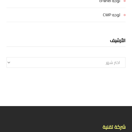
لوحه cPanel
لوحه CWP
الأرشيف
الأرشيف
شركة تقنية