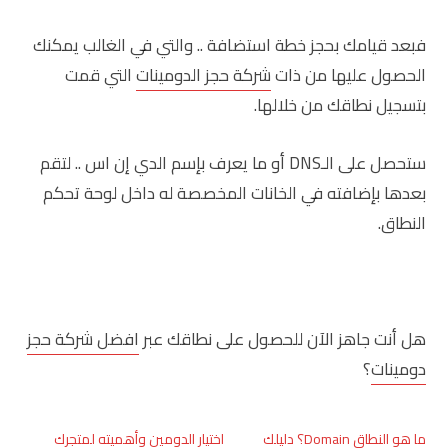
فبعد قيامك بحجز خطة استضافة .. والتي في الغالب يمكنك
الحصول عليها من ذات
شركة حجز الدومينات
التي قمت
بتسجيل نطاقك من خلالها.
ستحصل على الـDNS أو ما يعرف بإسم الدي إن اس .. لتقم
بعدها بإضافته في الخانات المخصصة له داخل لوحة تحكم
النطاق.
هل أنت جاهز الآن للحصول على نطاقك عبر
افضل شركة حجز
دومينات
؟
ما هو النطاق Domain؟ دليلك
اختيار الدومين وأهميته لمتجرك