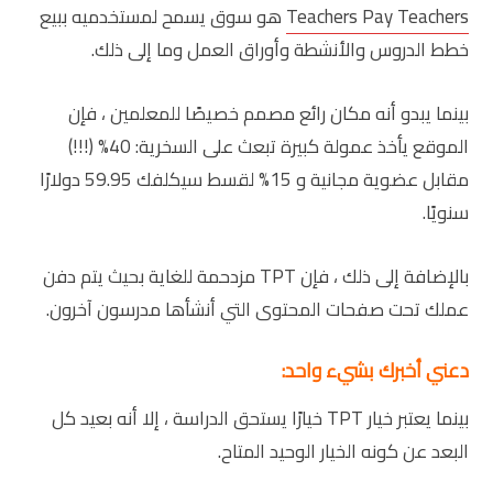
Teachers Pay Teachers
هو سوق يسمح لمستخدميه ببيع
خطط الدروس والأنشطة وأوراق العمل وما إلى ذلك.
بينما يبدو أنه مكان رائع مصمم خصيصًا للمعلمين ، فإن
الموقع يأخذ عمولة كبيرة تبعث على السخرية: 40% (!!!)
مقابل عضوية مجانية و 15% لقسط سيكلفك 59.95 دولارًا
سنويًا.
بالإضافة إلى ذلك ، فإن TPT مزدحمة للغاية بحيث يتم دفن
عملك تحت صفحات المحتوى التي أنشأها مدرسون آخرون.
دعني أخبرك بشيء واحد:
بينما يعتبر خيار TPT خيارًا يستحق الدراسة ، إلا أنه بعيد كل
البعد عن كونه الخيار الوحيد المتاح.