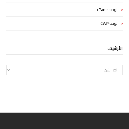
لوحه cPanel
لوحه CWP
الأرشيف
الأرشيف