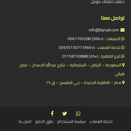
حملات اعلانات جوجل
تواصل معنا
info@tqniait.com
المبيعات :
(+966) 0567769286
خدمة العملاء :
(+966) 0565515077
فرع القاهرة :
(+20) 01158150888
السعودية – الرياض – السليمانية – شارع عبدالله الحمدان – مبنى
هرفي
مصر – القاهرة الجديدة – حي البنفسج – ق 15
خدمة العملاء
سياسة الاستخدام
طرق الدفع
اتصل بنا