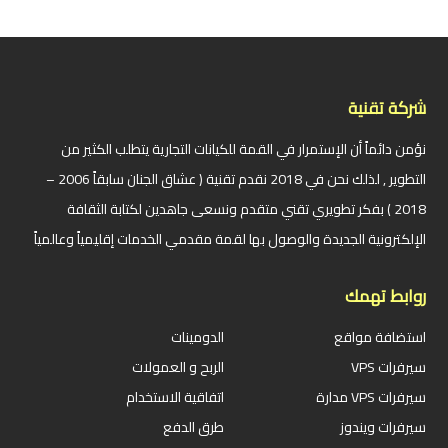
شركة تقنية
نؤمن دائماً أن الإستمرار في القمة للكيانات التجارية يتطلب الكثير من
التطوير , لذلك نحن في 2018 نقدم تقنية ( عشاق الجنان سابقاً 2006 –
2018 ) بفكر تطويري تقني متقدم ونسعى جاهدين لكتابة الثقافة
الإلكترونية الجديدة والوصول بها لقمة مقدمي الخدمات إقليمياً وعالمياً
روابط تهمك
استضافة مواقع
الدومينات
سيرفرات VPS
الربح و العمولات
سيرفرات VPS مدارة
اتفاقية الاستخدام
سيرفرات ويندوز
طرق الدفع