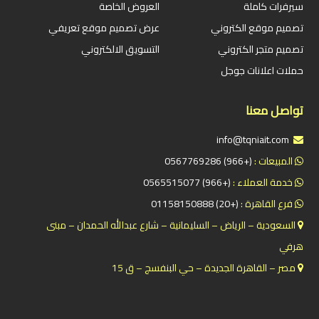
سيرفرات كاملة
العروض الخاصة
تصميم موقع الكتروني
عرض تصميم موقع تعريفي
تصميم متجر الكتروني
التسويق الالكتروني
حملات اعلانات جوجل
تواصل معنا
info@tqniait.com
المبيعات :
(+966) 0567769286
خدمة العملاء :
(+966) 0565515077
فرع القاهرة :
(+20) 01158150888
السعودية – الرياض – السليمانية – شارع عبدالله الحمدان – مبنى
هرفي
مصر – القاهرة الجديدة – حي البنفسج – ق 15