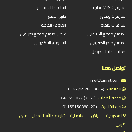
سيرفرات VPS مدارة
اتفاقية الاستخدام
سيرفرات ويندوز
طرق الدفع
سيرفرات كاملة
العروض الخاصة
تصميم موقع الكتروني
عرض تصميم موقع تعريفي
تصميم متجر الكتروني
التسويق الالكتروني
حملات اعلانات جوجل
تواصل معنا
info@tqniait.com
المبيعات :
(+966) 0567769286
خدمة العملاء :
(+966) 0565515077
فرع القاهرة :
(+20) 01158150888
السعودية – الرياض – السليمانية – شارع عبدالله الحمدان – مبنى
هرفي