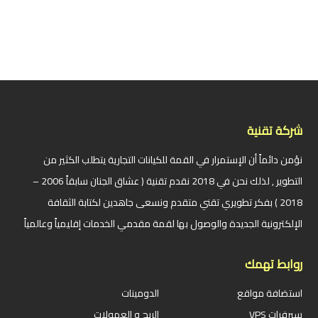
شركة تقنية
نؤمن دائماً أن الإستمرار في القمة للكيانات التجارية يتطلب الكثير من
التطوير , لذلك نحن في 2018 نقدم تقنية ( عشاق الجنان سابقاً 2006 –
2018 ) بفكر تطويري تقني متقدم ونسعى جاهدين لكتابة الثقافة
الإلكترونية الجديدة والوصول بها لقمة مقدمي الخدمات إقليمياً وعالمياً
روابط تهمك
استضافة مواقع
الدومينات
سيرفرات VPS
الربح و العمولات