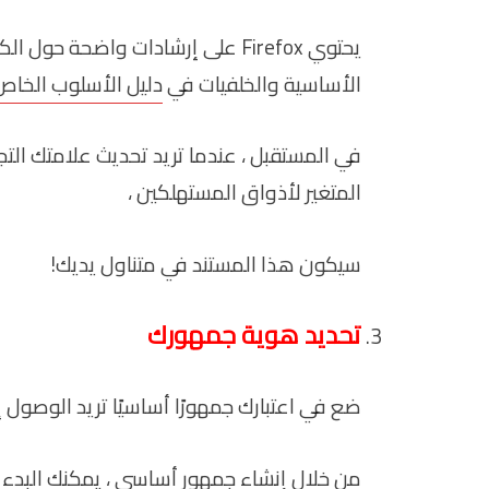
يحتوي Firefox على إرشادات واضحة ح
الأساسية والخلفيات في
دليل الأسلوب الخاص
في المستقبل ، عندما تريد تحديث علامتك التج
المتغير لأذواق المستهلكين ،
سيكون هذا المستند في متناول يديك!
تحديد هوية جمهورك
ضع في اعتبارك جمهورًا أساسيًا تريد الوصول
من خلال إنشاء جمهور أساسي ، يمكنك البدء ف