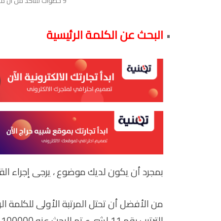
9 خطوات للتأكد من أن موقعك يتوافق مع محركات البحث
البحث عن الكلمة الرئيسية
بمجرد أن يكون لديك موضوع ، يرجى إجراء القل
الترتيب رقم 11 لشيء تم البحث عنه 100000 مرة شهريًا.